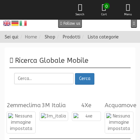
0
Search
Cart
Menu
Follow us
Sei qui:
Home
Shop
Prodotti
Lista categorie
Ricerca Globale Mobile
Cerca
2emmeclima
3M Italia
4Xe
Acquamove