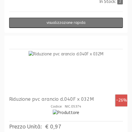
In Stock:
2
visualizzazione rapida
Riduzione pvc arancio d.040F x 032M
-26%
Codice: NIC.05374
Prezzo Unità:
€ 0,97