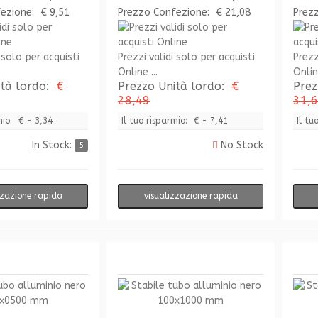
fezione:
€ 9,51
Prezzo Confezione:
€ 21,08
Prez
 solo per acquisti
Prezzi validi solo per acquisti
Prezz
Online ...
Online
ità lordo:
€
Prezzo Unità lordo:
€
Prez
28,49
31,
mio:
€ - 3,34
Il tuo risparmio:
€ - 7,41
Il tu
In Stock:
No Stock
5
zzazione rapida
visualizzazione rapida