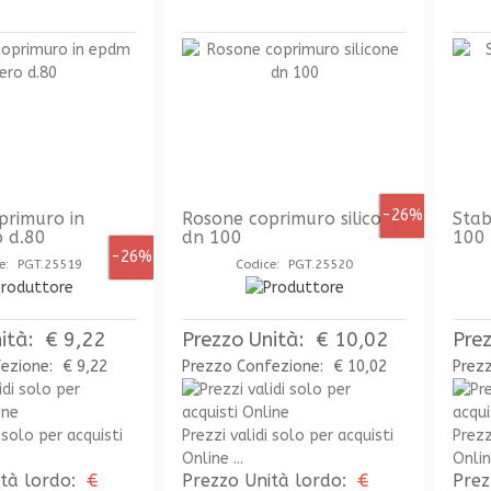
-26%
primuro in
Rosone coprimuro silicone
Stab
 d.80
dn 100
100
-26%
e: PGT.25519
Codice: PGT.25520
ità:
€ 9,22
Prezzo Unità:
€ 10,02
Pre
fezione:
€ 9,22
Prezzo Confezione:
€ 10,02
Prez
 solo per acquisti
Prezzi validi solo per acquisti
Prezz
Online ...
Online
ità lordo:
€
Prezzo Unità lordo:
€
Prez