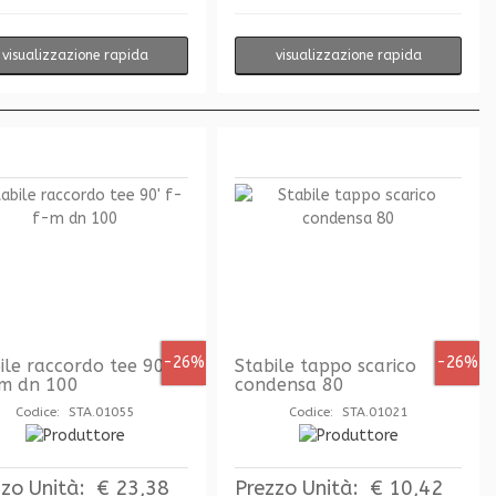
visualizzazione rapida
visualizzazione rapida
-26%
-26%
ile raccordo tee 90'
Stabile tappo scarico
-m dn 100
condensa 80
Codice: STA.01055
Codice: STA.01021
zzo Unità:
€ 23,38
Prezzo Unità:
€ 10,42