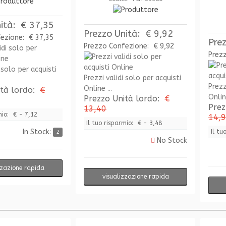
ità:
€ 37,35
Prezzo Unità:
€ 9,92
fezione:
€ 37,35
Pre
Prezzo Confezione:
€ 9,92
Prez
 solo per acquisti
Prezzi validi solo per acquisti
Prezz
Online ...
ità lordo:
€
Online
Prezzo Unità lordo:
€
Prez
13,40
mio:
€ - 7,12
14,
Il tuo risparmio:
€ - 3,48
In Stock:
Il tu
2
No Stock
zzazione rapida
visualizzazione rapida