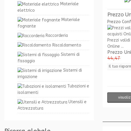
Materiale
elettrico
Prezzo Un
Materiale
Prezzo Con
fognante
Raccorderia
Prezzi validi
Riscaldamento
Online ...
Prezzo Un
Sistemi di
44,47
fissaggio
Il tuo rispar
Sistemi di
irrigazione
Tubazioni e
isolamenti
visuali
Utensili e
Attrezzatura