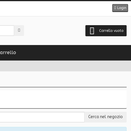
Login
Carrello vuoto
arrello