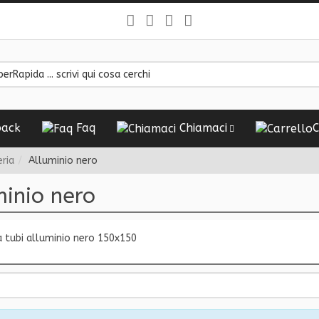
ack
Faq
Chiamaci
C
ria
Alluminio nero
minio nero