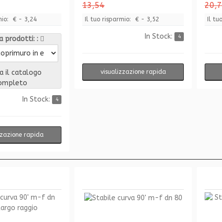
13,54
20,
mio:
€ - 3,24
Il tuo risparmio:
€ - 3,52
Il tu
In Stock:
4
 prodotti:
a il catalogo
visualizzazione rapida
ompleto
In Stock:
4
zzazione rapida