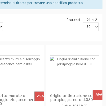
 termine di ricerca per trovare uno specifico prodotto.
Risultati 1 - 21 di 21
-26%
etta murale a
Griglia antintrusione con
-26%
aggio elegance nera
parapioggia nera d.080
80
Codice: PGT.25407