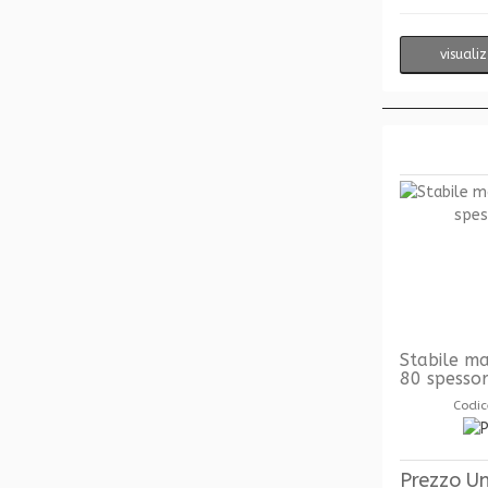
visuali
Stabile ma
80 spesso
Codic
Prezzo Un