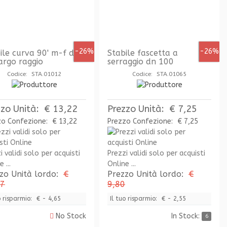
-26%
-26%
ile curva 90' m-f dn
Stabile fascetta a
argo raggio
serraggio dn 100
Codice: STA.01012
Codice: STA.01065
zzo Unità:
€ 13,22
Prezzo Unità:
€ 7,25
zo Confezione:
€ 13,22
Prezzo Confezione:
€ 7,25
i validi solo per acquisti
Prezzi validi solo per acquisti
 ...
Online ...
zo Unità lordo:
€
Prezzo Unità lordo:
€
87
9,80
o risparmio:
€ - 4,65
Il tuo risparmio:
€ - 2,55
No Stock
In Stock:
6