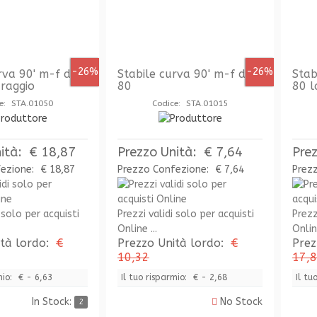
-26%
-26%
rva 90' m-f dn
Stabile curva 90' m-f dn
Stab
 raggio
80
80 l
e: STA.01050
Codice: STA.01015
ità:
€ 18,87
Prezzo Unità:
€ 7,64
Pre
fezione:
€ 18,87
Prezzo Confezione:
€ 7,64
Prez
 solo per acquisti
Prezzi validi solo per acquisti
Prezz
Online ...
Online
ità lordo:
€
Prezzo Unità lordo:
€
Prez
10,32
17,
mio:
€ - 6,63
Il tuo risparmio:
€ - 2,68
Il tu
In Stock:
No Stock
2