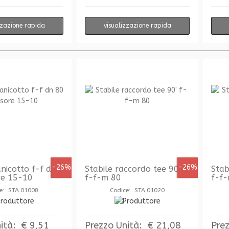
zzazione rapida
visualizzazione rapida
-26%
-26%
nicotto f-f dn
Stabile raccordo tee 90'
Stab
re 15-10
f-f-m 80
f-f
e: STA.01008
Codice: STA.01020
ità:
€ 9,51
Prezzo Unità:
€ 21,08
Pre