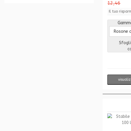
12,46
Il tuo rispar
Gamma
Sfogli
c
visuali