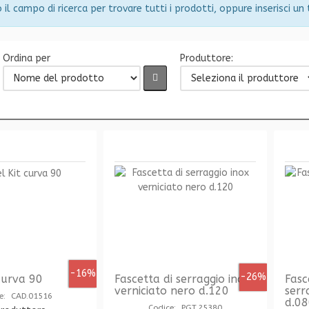
 il campo di ricerca per trovare tutti i prodotti, oppure inserisci un
Ordina per
Produttore:
-16%
-26%
curva 90
Fascetta di serraggio inox
Fasc
verniciato nero d.120
serr
e: CAD.01516
d.0
Codice: PGT.25380