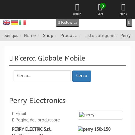
0
Search
Cart
Menu
Follow us
Sei qui:
Home
Shop
Prodotti
Lista categorie
Perry E
Ricerca Globale Mobile
Cerca
Perry Electronics
Email
Pagina del produttore
PERRY ELECTRIC S.r.l.