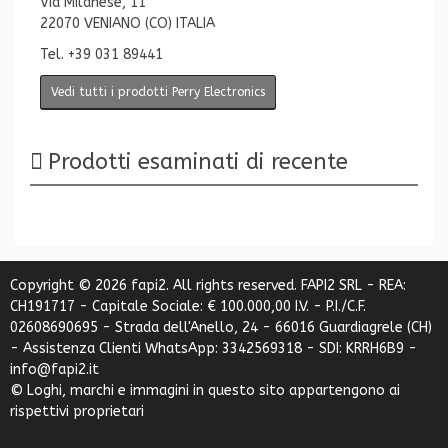
Via Milanese, 11
22070 VENIANO (CO) ITALIA
Tel. +39 031 89441
Vedi tutti i prodotti Perry Electronics
Prodotti esaminati di recente
Copyright © 2026 fapi2. All rights reserved. FAPI2 SRL - REA:
CH191717 - Capitale Sociale: € 100.000,00 I.V. - P.I./C.F.
02608690695 - Strada dell'Anello, 24 - 66016 Guardiagrele (CH)
- Assistenza Clienti WhatsApp: 3342569318 - SDI: KRRH6B9 -
info@fapi2.it
© Loghi, marchi e immagini in questo sito appartengono ai
rispettivi proprietari