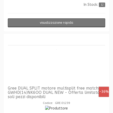
In Stock:
12
visualizzazione rapida
Gree DUAL SPLIT motore multisplit free match
-36%
GWHD(14)NK6OO DUAL NEW - Offerta limitata ai
soli pezzi disponibili
Codice: GRE.01239