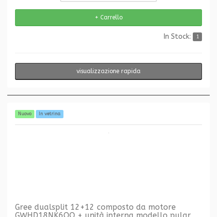
In Stock:
1
visualizzazione rapida
Nuovo
In vetrina
Gree dualsplit 12+12 composto da motore
GWHD18NK6OO + unità interna modello pular