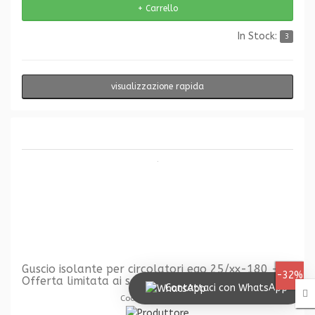
In Stock:
3
visualizzazione rapida
Guscio isolante per circolatori ego 25/xx-180 -
-32%
Offerta limitata ai soli pezzi in stock
Contattaci con WhatsApp
Codice: EBA.01013