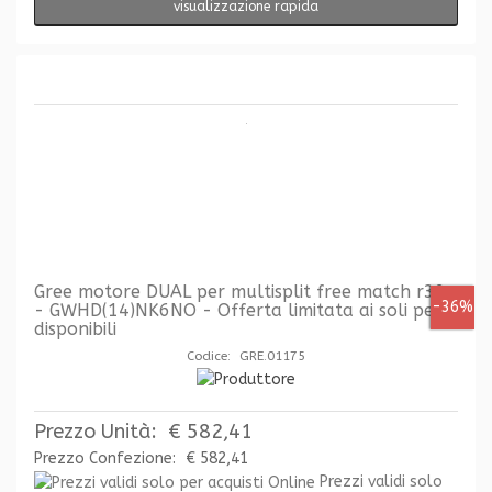
visualizzazione rapida
Gree motore DUAL per multisplit free match r32
-36%
- GWHD(14)NK6NO - Offerta limitata ai soli pezzi
disponibili
Codice: GRE.01175
Prezzo Unità:
€ 582,41
Prezzo Confezione:
€ 582,41
Prezzi validi solo