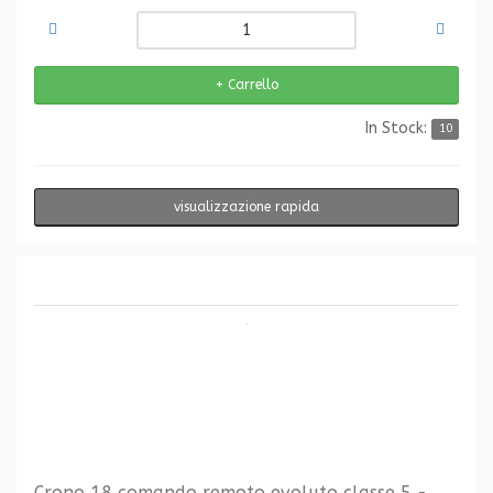
In Stock:
10
visualizzazione rapida
Crono 18 comando remoto evoluto classe 5 -