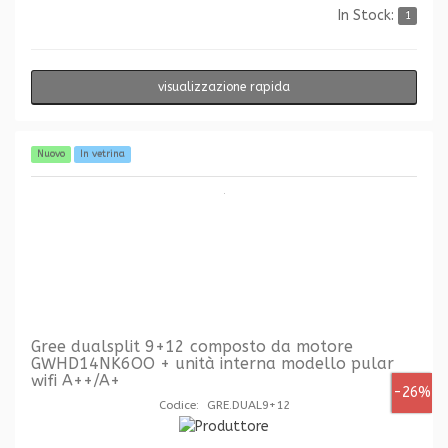
In Stock:
1
visualizzazione rapida
Nuovo
In vetrina
Gree dualsplit 9+12 composto da motore
GWHD14NK6OO + unità interna modello pular
wifi A++/A+
-26%
Codice: GRE.DUAL9+12