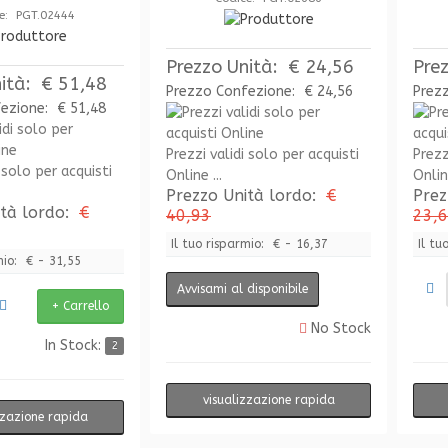
e: PGT.02444
Prezzo Unità:
€ 24,56
Pre
ità:
€ 51,48
Prezzo Confezione:
€ 24,56
Prez
fezione:
€ 51,48
Prezzi validi solo per acquisti
Prezz
 solo per acquisti
Online ...
Online
Prezzo Unità lordo:
€
Prez
ità lordo:
€
40,93
23,
Il tuo risparmio:
€ - 16,37
Il tu
mio:
€ - 31,55
Avvisami al disponibile
No Stock
In Stock:
2
visualizzazione rapida
zzazione rapida