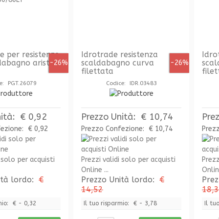
e per resistenze
Idrotrade resistenza
Idro
dabagno ariston
scaldabagno curva
scal
-26%
-26%
filettata
file
e: PGT.26079
Codice: IDR.03483
ità:
€ 0,92
Prezzo Unità:
€ 10,74
Pre
fezione:
€ 0,92
Prezzo Confezione:
€ 10,74
Prez
 solo per acquisti
Prezzi validi solo per acquisti
Prezz
Online ...
Online
ità lordo:
€
Prezzo Unità lordo:
€
Prez
14,52
18,
mio:
€ - 0,32
Il tuo risparmio:
€ - 3,78
Il tu