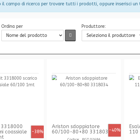
 il campo di ricerca per trovare tutti i prodotti, oppure inserisci un
Ordina per
Produttore:
it 3318000
Ariston sdoppiatore
Esal
-40%
mi coassiale
60/100-80+80 3318034
110 
-38%
mt
Codice: PGT.02686