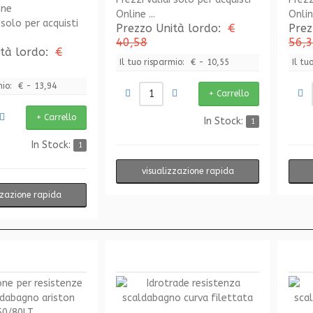
Online ...
Online
 solo per acquisti
Prezzo Unità lordo:
€
Prez
40,58
56,
ità lordo:
€
Il tuo risparmio:
€ - 10,55
Il tu
mio:
€ - 13,94
In Stock:
1
In Stock:
1
visualizzazione rapida
zzazione rapida