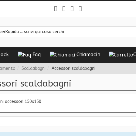
ack
Faq
Chiamaci
C
damento
Scaldabagni
Accessori scaldabagni
sori scaldabagni