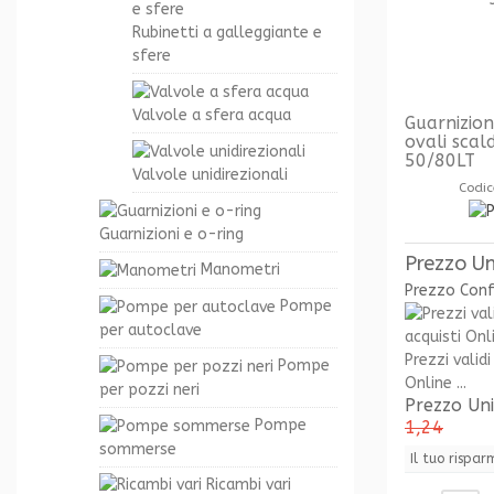
Rubinetti a galleggiante e
sfere
Valvole a sfera acqua
Guarnizion
ovali scal
50/80LT
Valvole unidirezionali
Codic
Guarnizioni e o-ring
Prezzo Un
Manometri
Prezzo Con
Pompe
per autoclave
Prezzi validi
Pompe
Online ...
per pozzi neri
Prezzo Un
Pompe
1,24
sommerse
Il tuo rispar
Ricambi vari