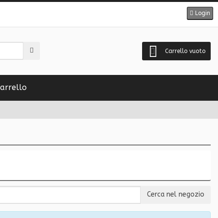
Login
Carrello vuoto
arrello