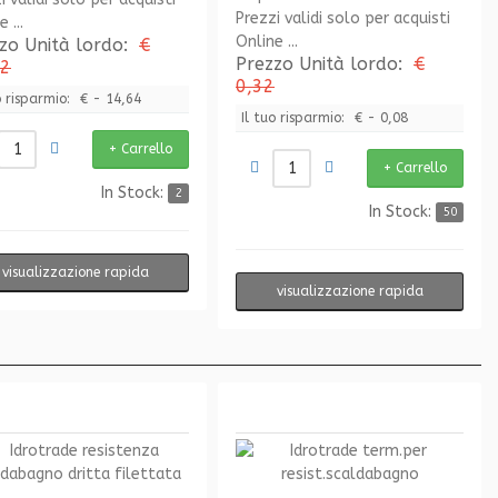
Prezzi validi solo per acquisti
 ...
Online ...
zo Unità lordo:
€
Prezzo Unità lordo:
€
32
0,32
o risparmio:
€ - 14,64
Il tuo risparmio:
€ - 0,08
In Stock:
2
In Stock:
50
visualizzazione rapida
visualizzazione rapida