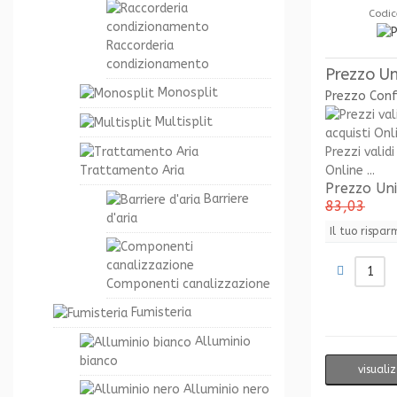
Codic
Raccorderia
condizionamento
Prezzo Un
Monosplit
Prezzo Con
Multisplit
Prezzi validi
Online ...
Trattamento Aria
Prezzo Un
Barriere
83,03
d'aria
Il tuo rispar
Componenti canalizzazione
Fumisteria
Alluminio
bianco
visuali
Alluminio nero