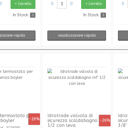
In Stock:
In Stock:
1
3
zzazione rapida
visualizzazione rapida
 termostato per
Idrotrade valvola di
Idro
-26%
 boyler
sicurezza scaldabagno mf
sicu
-26%
1/2 con leva
3/8'
ce: 3759000