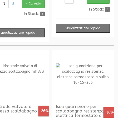
In Stock:
3
In Stock:
6
visualizzazione rapida
visualizzazione rapida
trade valvola di
Isea guarnizione per
rezza scaldabagno mf
scaldabagno resistenza
-26%
-16%
elettrica termostato a