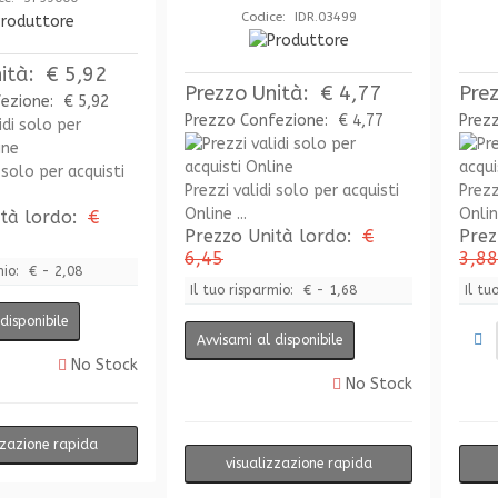
Codice: IDR.03499
ità:
€ 5,92
Prezzo Unità:
€ 4,77
Pre
fezione:
€ 5,92
Prezzo Confezione:
€ 4,77
Prez
 solo per acquisti
Prezzi validi solo per acquisti
Prezz
Online ...
Online
ità lordo:
€
Prezzo Unità lordo:
€
Prez
6,45
3,88
mio:
€ - 2,08
Il tuo risparmio:
€ - 1,68
Il tu
disponibile
Avvisami al disponibile
No Stock
No Stock
zzazione rapida
visualizzazione rapida