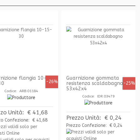
nizione flangia 10-
Guarnizione gommata
-26%
30
resistenza scaldabagno
-25%
53x42x4
Codice: ARB.01184
Codice: IDR.03479
zzo Unità:
€ 41,68
Prezzo Unità:
€ 0,24
zo Confezione:
€ 41,68
Prezzo Confezione:
€ 0,24
i validi solo per acquisti