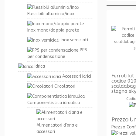
Flessibili alluminio/inox
Inox mono/doppia parete
Inox verniciati
PPS
per condensazione
Idrica
Ferroli ki
Accessori idrici
codice 01
scaldaba
Circolatori
stagna sky
Codic
Componentistica idraulica
Prezzo Un
Alimentatori d'aria e
Prezzo Con
accessori