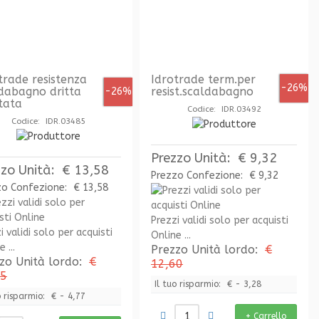
trade resistenza
Idrotrade term.per
-26%
dabagno dritta
resist.scaldabagno
-26%
ttata
Codice: IDR.03492
Codice: IDR.03485
Prezzo Unità:
€ 9,32
zzo Unità:
€ 13,58
Prezzo Confezione:
€ 9,32
zo Confezione:
€ 13,58
Prezzi validi solo per acquisti
i validi solo per acquisti
Online ...
 ...
Prezzo Unità lordo:
€
zo Unità lordo:
€
12,60
35
Il tuo risparmio:
€ - 3,28
o risparmio:
€ - 4,77