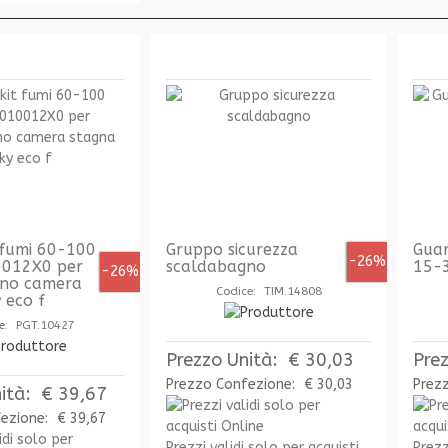
t fumi 60-100
Gruppo sicurezza
Guar
-26%
0012X0 per
scaldabagno
15-
-26%
gno camera
Codice: TIM.14808
 eco f
e: PGT.10427
Prezzo Unità:
€ 30,03
Pre
Prezzo Confezione:
€ 30,03
Prez
ità:
€ 39,67
fezione:
€ 39,67
Prezzi validi solo per acquisti
Prezz