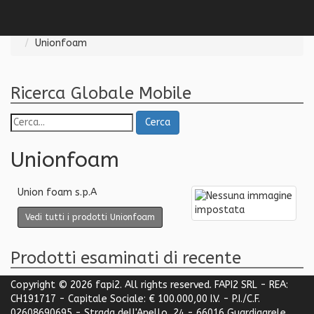
Follow us
Sei qui:
Home
Shop
Prodotti
Lista categorie
Unionfoam
Ricerca Globale Mobile
Cerca
Unionfoam
Union foam s.p.A
Vedi tutti i prodotti Unionfoam
Prodotti esaminati di recente
Copyright © 2026 fapi2. All rights reserved. FAPI2 SRL - REA:
CH191717 - Capitale Sociale: € 100.000,00 I.V. - P.I./C.F.
02608690695 - Strada dell'Anello, 24 - 66016 Guardiagrele