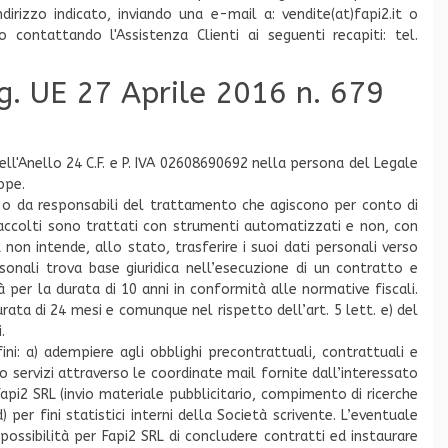
irizzo indicato, inviando una e-mail a: vendite(at)fapi2.it o
ro contattando l'Assistenza Clienti ai seguenti recapiti: tel.
eg. UE 27 Aprile 2016 n. 679
ell'Anello 24 C.F. e P. IVA 02608690692 nella persona del Legale
ppe.
RL o da responsabili del trattamento che agiscono per conto di
 raccolti sono trattati con strumenti automatizzati e non, con
 non intende, allo stato, trasferire i suoi dati personali verso
rsonali trova base giuridica nell’esecuzione di un contratto e
à per la durata di 10 anni in conformità alle normative fiscali.
urata di 24 mesi e comunque nel rispetto dell’art. 5 lett. e) del
.
fini: a) adempiere agli obblighi precontrattuali, contrattuali e
i o servizi attraverso le coordinate mail fornite dall’interessato
Fapi2 SRL (invio materiale pubblicitario, compimento di ricerche
r fini statistici interni della Società scrivente. L’eventuale
impossibilità per Fapi2 SRL di concludere contratti ed instaurare