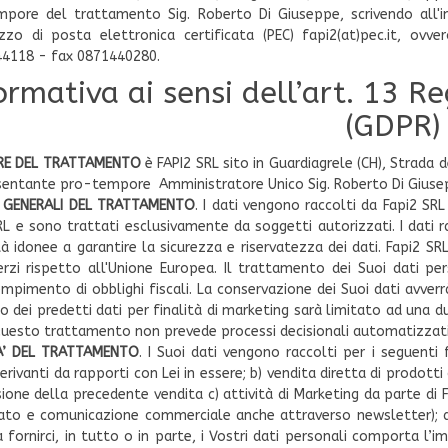
pore del trattamento Sig. Roberto Di Giuseppe, scrivendo all'ind
irizzo di posta elettronica certificata (PEC) fapi2(at)pec.it, ovve
4118 - fax 0871440280.
ormativa ai sensi dell’art. 13 R
(GDPR)
RE DEL TRATTAMENTO
è FAPI2 SRL sito in Guardiagrele (CH), Strada d
entante pro-tempore Amministratore Unico Sig. Roberto Di Giuse
PI GENERALI DEL TRATTAMENTO
. I dati vengono raccolti da Fapi2 S
RL e sono trattati esclusivamente da soggetti autorizzati. I dati
à idonee a garantire la sicurezza e riservatezza dei dati. Fapi2 SRL
erzi rispetto all'Unione Europea. Il trattamento dei Suoi dati pe
empimento di obblighi fiscali. La conservazione dei Suoi dati avverr
zo dei predetti dati per finalità di marketing sarà limitato ad una d
uesto trattamento non prevede processi decisionali automatizzati
TA’ DEL TRATTAMENTO
. I Suoi dati vengono raccolti per i seguenti 
derivanti da rapporti con Lei in essere; b) vendita diretta di prodott
sione della precedente vendita c) attività di Marketing da parte di 
ato e comunicazione commerciale anche attraverso newsletter); d) pe
 a fornirci, in tutto o in parte, i Vostri dati personali comporta l’