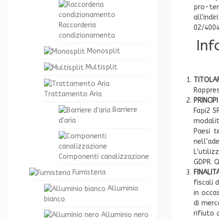
pro-tem
all'ind
Raccorderia
02/4004
condizionamento
Inf
Monosplit
Multisplit
TITOLA
Rappres
Trattamento Aria
PRINCI
Barriere
Fapi2 S
d'aria
modalit
Paesi t
nell’ad
L’utiliz
Componenti canalizzazione
GDPR. Q
FINALI
Fumisteria
fiscali 
Alluminio
in occa
bianco
di merc
rifiuto
Alluminio nero