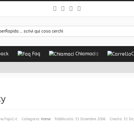
ack
Faq
Chiamaci
C
cy
w.fapi2.it
Categoria:
Home
Pubblicato: 31 Dicembre 2006
Creato: 31 Di