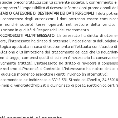
 anche precontrattuali con la scrivente società. Il conferimento è fa
 comporterà l’impossibilità di ricevere informazioni promozionali da 
TARI O CATEGORIE DI DESTINATARI DEI DATI PERSONALI
. I dati potr
a conoscenza degli autorizzati. I dati potranno essere comunicat
nte nonché società terze operanti nel settore della vendita 
zzazione in qualità di Responsabili del trattamento
 RICONOSCIUTI ALL’INTERESSATO
. L’Interessato ha diritto di ottene
are, l’Interessato ha diritto di ottenere l’indicazione: a) dell’origin
 logica applicata in caso di trattamento effettuato con l’ausilio di 
ellazione o la limitazione del trattamento dei dati che lo riguardan
ne di legge, compresi quelli di cui non è necessaria la conservazione
ivamente trattati). L’interessato ha diritto di revocare il consenso
 reclamo all’Autorità di Controllo. L’interessato ha inoltre diritto a
 qualsiasi momento esercitare i diritti inviando (in alternativa):
accomandata a.r. indirizzata a FAPI2 SRL Strada dell'Anello, 24 6601
mail a: vendite(at)fapi2.it o all'indirizzo di posta elettronica certif