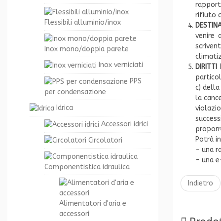
rapporti
rifiuto
Flessibili alluminio/inox
DESTINA
venire 
scrive
Inox mono/doppia parete
climati
Inox verniciati
DIRITTI
particol
PPS
c) della
per condensazione
la canc
Idrica
violazio
success
Accessori idrici
proporre
Potrà in
Circolatori
- una r
- una e-
Componentistica idraulica
Indietro
Alimentatori d'aria e
accessori