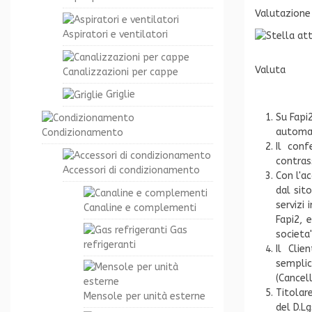
Valutazione
Aspiratori e ventilatori
Valuta
Canalizzazioni per cappe
Griglie
Su Fapi2
automati
Condizionamento
Il conf
contrass
Accessori di condizionamento
Con l'ac
dal sit
servizi 
Canaline e complementi
Fapi2, 
Gas
societa
refrigeranti
Il Cli
semplic
(Cancel
Titolare
Mensole per unità esterne
del D.L