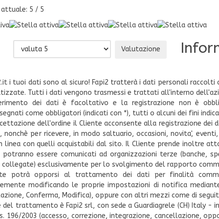
 attuale:
5
/
5
Infor
.it i tuoi dati sono al sicuro! Fapi2 tratterà i dati personali racco
zzate. Tutti i dati vengono trasmessi e trattati all'interno dell'azi
erimento dei dati è facoltativo e la registrazione non è obbli
egnati come obbligatori (indicati con *), tutti o alcuni dei fini indi
cettazione dell'ordine il Cliente acconsente alla registrazione dei dati
o, nonchè per ricevere, in modo saltuario, occasioni, novita', eventi
in linea con quelli acquistabili dal sito. Il Cliente prende inoltre 
e potranno essere comunicati ad organizzazioni terze (banche, spe
' collegate) esclusivamente per lo svolgimento del rapporto commerc
ente potrà opporsi al trattamento dei dati per finalità com
emente modificando le proprie impostazioni di notifica mediante u
lazione, Conferma, Modifica), oppure con altri mezzi come di seguit
 del trattamento è Fapi2 srl, con sede a Guardiagrele (CH) Italy - in Str
gs. 196/2003 (accesso, correzione, integrazione, cancellazione, opp