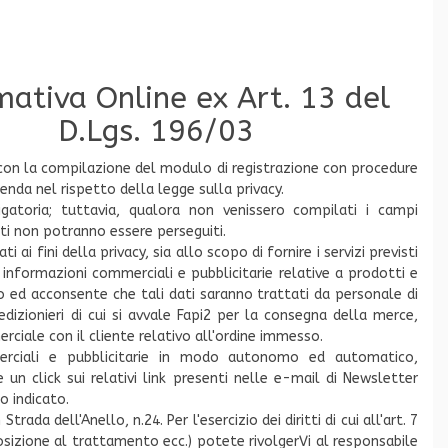
mativa Online ex Art. 13 del
D.Lgs. 196/03
lti con la compilazione del modulo di registrazione con procedure
enda nel rispetto della legge sulla privacy.
gatoria; tuttavia, qualora non venissero compilati i campi
cati non potranno essere perseguiti.
 ai fini della privacy, sia allo scopo di fornire i servizi previsti
, informazioni commerciali e pubblicitarie relative a prodotti e
atto ed acconsente che tali dati saranno trattati da personale di
dizionieri di cui si avvale Fapi2 per la consegna della merce,
iale con il cliente relativo all'ordine immesso.
merciali e pubblicitarie in modo autonomo ed automatico,
n click sui relativi link presenti nelle e-mail di Newsletter
o indicato.
ada dell'Anello, n.24. Per l'esercizio dei diritti di cui all'art. 7
osizione al trattamento ecc.) potete rivolgerVi al responsabile