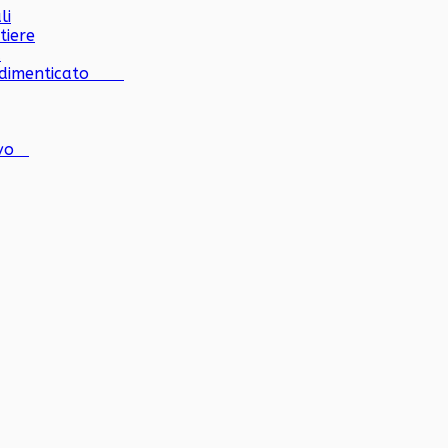
li
tiere
a
e dimenticato
tivo