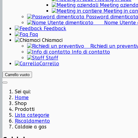
Meeting azienda
Meeting in can
Password dimenticat
Nome Utent
Feedback
Faq
Chiamaci
Richiedi un preven
Info di contatto
Staff
Carrello
Carrello vuoto
Sei qui:
Home
Shop
Prodotti
Lista categorie
Riscaldamento
Caldaie a gas