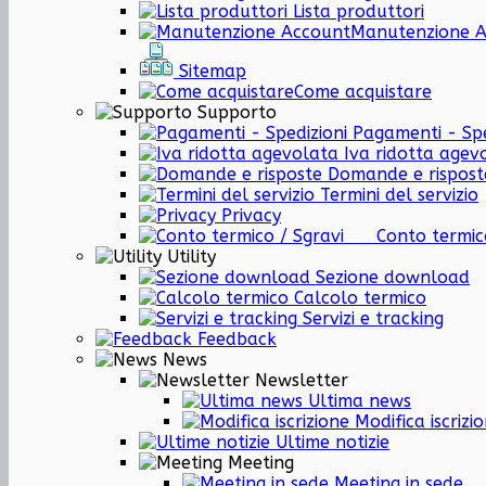
Lista produttori
Manutenzione 
Sitemap
Come acquistare
Supporto
Pagamenti - Spe
Iva ridotta agev
Domande e rispost
Termini del servizio
Privacy
Conto termi
Utility
Sezione download
Calcolo termico
Servizi e tracking
Feedback
News
Newsletter
Ultima news
Modifica iscrizi
Ultime notizie
Meeting
Meeting in sede