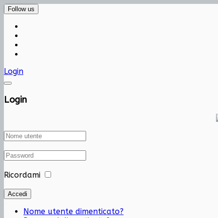
Follow us
Login
Login
Ricordami
Accedi
Nome utente dimenticato?