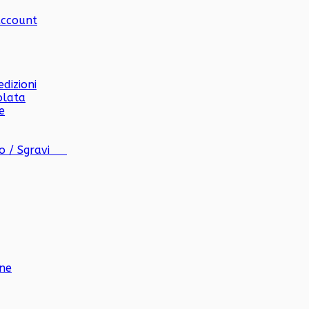
Account
dizioni
olata
e
co / Sgravi
one