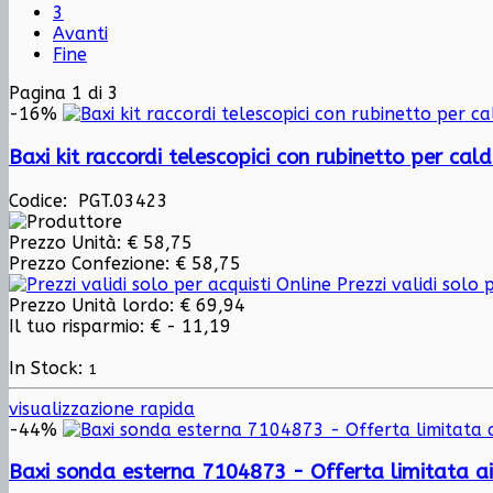
3
Avanti
Fine
Pagina 1 di 3
-16%
Baxi kit raccordi telescopici con rubinetto per cal
Codice: PGT.03423
Prezzo Unità:
€ 58,75
Prezzo Confezione:
€ 58,75
Prezzi validi solo p
Prezzo Unità lordo:
€ 69,94
Il tuo risparmio:
€ - 11,19
In Stock:
1
visualizzazione rapida
-44%
Baxi sonda esterna 7104873 - Offerta limitata ai s