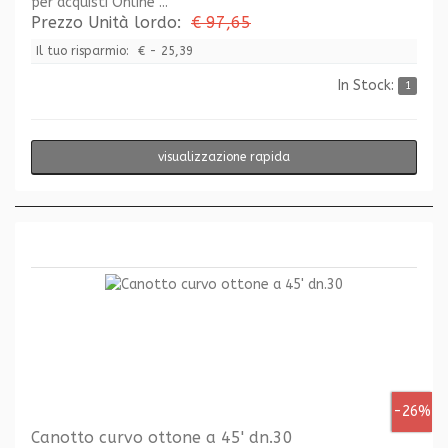
per acquisti Online ...
Prezzo Unità lordo:
€ 97,65
Il tuo risparmio:
€ - 25,39
In Stock:
1
visualizzazione rapida
-26%
Canotto curvo ottone a 45' dn.30