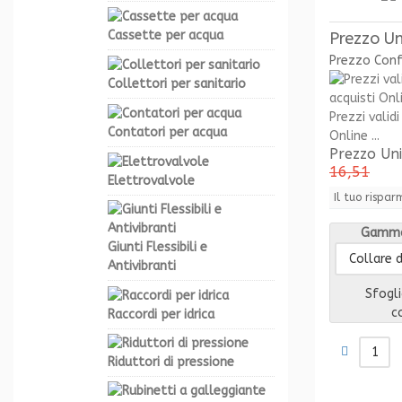
Cassette per acqua
Prezzo Un
Prezzo Con
Collettori per sanitario
Prezzi validi
Contatori per acqua
Online ...
Prezzo Un
16,51
Elettrovalvole
Il tuo rispar
Gamma
Giunti Flessibili e
Antivibranti
Sfogli
c
Raccordi per idrica
Riduttori di pressione