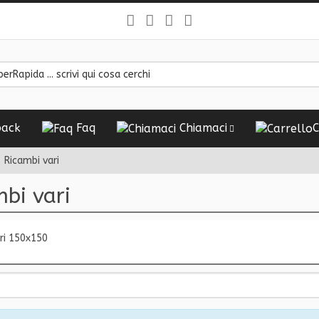
ack
Faq
Chiamaci
C
Ricambi vari
bi vari