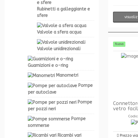
Rubinetti a galleggiante e
sfere
visuali
Valvole a sfera acqua
Nuovo
Valvole unidirezionali
Guarnizioni e o-ring
Manometri
Pompe
per autoclave
Pompe
Connettor
vetro faci
per pozzi neri
Codic
Pompe
sommerse
Ricambi vari
Prezzo vi