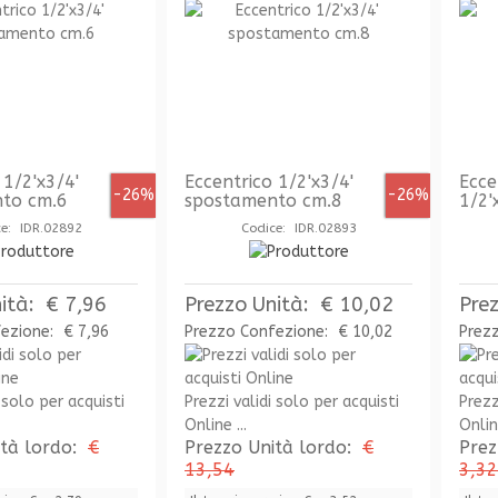
 1/2'x3/4'
Eccentrico 1/2'x3/4'
Ecce
-26%
-26%
to cm.6
spostamento cm.8
1/2'
ce: IDR.02892
Codice: IDR.02893
ità:
€ 7,96
Prezzo Unità:
€ 10,02
Pre
fezione:
€ 7,96
Prezzo Confezione:
€ 10,02
Prez
 solo per acquisti
Prezzi validi solo per acquisti
Prezz
Online ...
Online
ità lordo:
€
Prezzo Unità lordo:
€
Prez
13,54
3,32