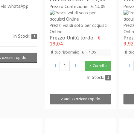
 via WhatsApp
Prezzo Confezione:
€ 14,09
Prez
Prezzi validi solo per acquisti
Prezz
Online ...
Online
In Stock:
1
Prezzo Unità lordo:
€
Prez
19,04
9,92
Il tuo risparmio:
€ - 4,95
Il tu
zzazione rapida
In Stock:
2
visualizzazione rapida