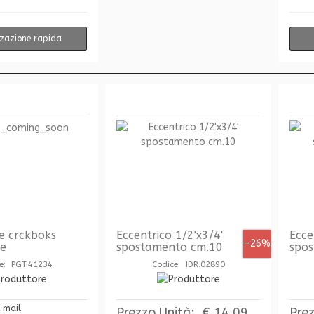
zzazione rapida
e crckboks
Eccentrico 1/2'x3/4'
Ecce
-26%
le
spostamento cm.10
spos
e: PGT.41234
Codice: IDR.02890
a mail
Prezzo Unità:
€ 14,09
Pre