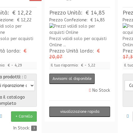
ità:
€ 12,22
Prezzo Unità:
€ 14,85
Pre
fezione:
€ 12,22
Prezzo Confezione:
€ 14,85
Prez
 solo per acquisti
Prezzi validi solo per acquisti
Prezz
Online ...
Online
ità lordo:
€
Prezzo Unità lordo:
€
Prez
20,07
17,
mio:
€ - 4,29
Il tuo risparmio:
€ - 5,22
Il tu
 prodotti:
Avvisami al disponibile
No Stock
a il catalogo
ompleto
visualizzazione rapida
In Stock:
3