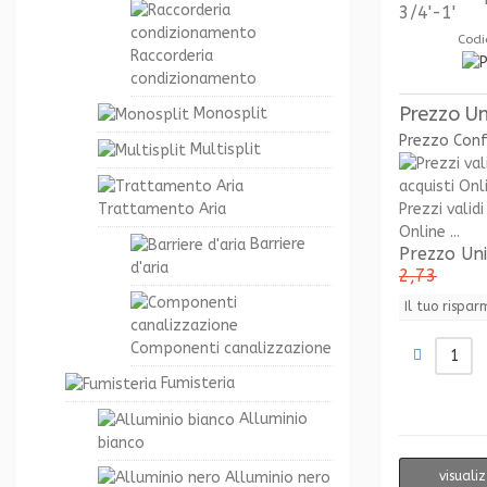
3/4'-1'
Codi
Raccorderia
condizionamento
Prezzo Un
Monosplit
Prezzo Con
Multisplit
Prezzi validi
Trattamento Aria
Online ...
Barriere
Prezzo Un
d'aria
2,73
Il tuo rispar
Componenti canalizzazione
Fumisteria
Alluminio
bianco
Alluminio nero
visuali