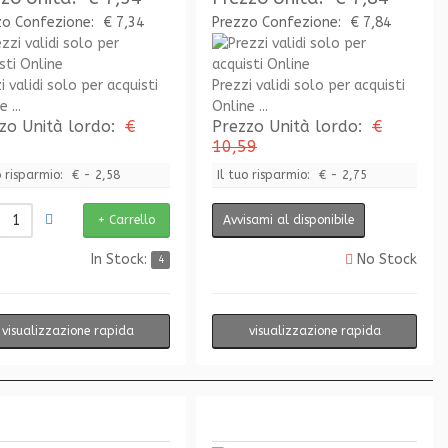
zo Confezione:
€ 7,34
Prezzo Confezione:
€ 7,84
i validi solo per acquisti
Prezzi validi solo per acquisti
 ...
Online ...
zo Unità lordo:
€
Prezzo Unità lordo:
€
10,59
o risparmio:
€ - 2,58
Il tuo risparmio:
€ - 2,75
Avvisami al disponibile
In Stock:
No Stock
4
visualizzazione rapida
visualizzazione rapida