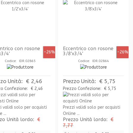
ntrico con rosone
Eccentrico con rosone
-26%
-26%
x3/4'
3/8'x3/4'
Codice: IDR.02865
Codice: IDR.02864
zzo Unità:
€ 2,46
Prezzo Unità:
€ 5,75
zo Confezione:
€ 2,46
Prezzo Confezione:
€ 5,75
i validi solo per acquisti
Prezzi validi solo per acquisti
 ...
Online ...
zo Unità lordo:
€
Prezzo Unità lordo:
€
7,77