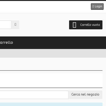
Login
Carrello vuoto
arrello