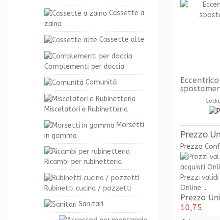
Cassette a
zaino
Cassette alte
Complementi per doccia
Eccentrico
Comunità
spostamen
Codi
Miscelatori e Rubinetteria
Morsetti
Prezzo Un
in gomma
Prezzo Con
Ricambi per rubinetteria
Prezzi validi
Online ...
Rubinetti cucina / pozzetti
Prezzo Un
Sanitari
10,75