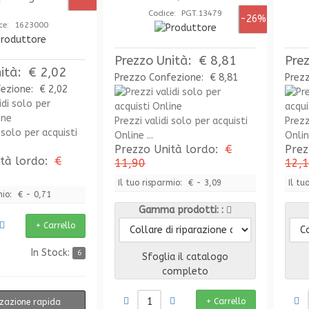
Codice: PGT.13479
-26%
ce: 1623000
Prezzo Unità:
€ 8,81
Pre
ità:
€ 2,02
Prezzo Confezione:
€ 8,81
Prez
fezione:
€ 2,02
Prezzi validi solo per acquisti
Prezz
 solo per acquisti
Online ...
Online
Prezzo Unità lordo:
€
Prez
ità lordo:
€
11,90
12,
Il tuo risparmio:
€ - 3,09
Il tu
mio:
€ - 0,71
Gamma prodotti:
In Stock:
6
Sfoglia il catalogo
completo
zzazione rapida