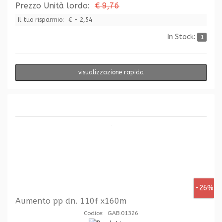
Prezzo Unità lordo:
€ 9,76
Il tuo risparmio:
€ - 2,54
In Stock:
1
visualizzazione rapida
-26%
Aumento pp dn. 110f x160m
Codice: GAB.01326