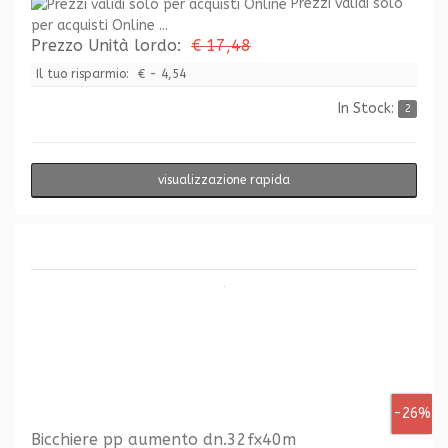
Prezzi validi solo
per acquisti Online ...
Prezzo Unità lordo:
€ 17,48
Il tuo risparmio:
€ - 4,54
In Stock:
2
visualizzazione rapida
-26%
Bicchiere pp aumento dn.32fx40m