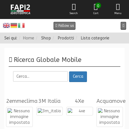
0
Search
Cart
Menu
Follow us
Sei qui:
Home
Shop
Prodotti
Lista categorie
Ricerca Globale Mobile
Cerca
2emmeclima
3M Italia
4Xe
Acquamove