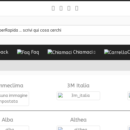
ack
Faq
Chiamaci
C
mmeclima
3M Italia
Alba
Althea