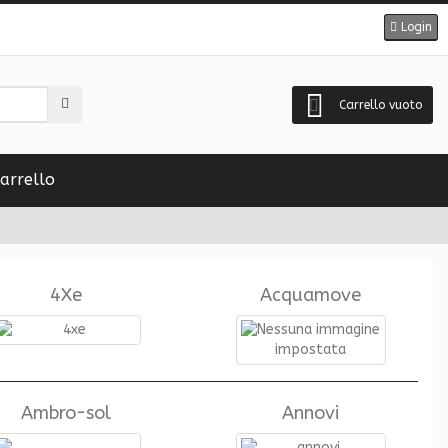
Login
Carrello vuoto
arrello
4Xe
Acquamove
Ambro-sol
Annovi