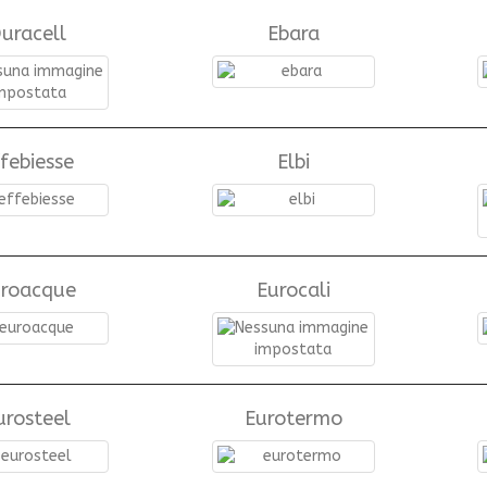
uracell
Ebara
febiesse
Elbi
uroacque
Eurocali
urosteel
Eurotermo