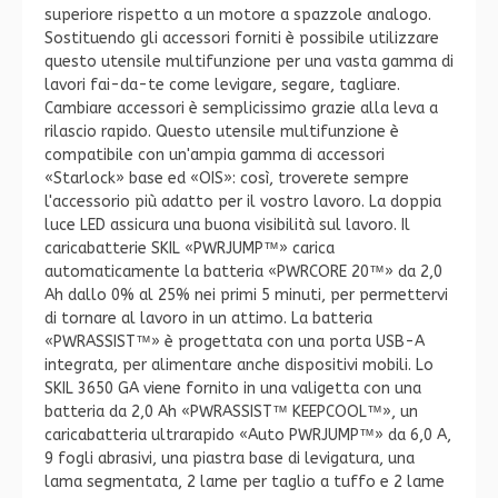
superiore rispetto a un motore a spazzole analogo.
Sostituendo gli accessori forniti è possibile utilizzare
questo utensile multifunzione per una vasta gamma di
lavori fai-da-te come levigare, segare, tagliare.
Cambiare accessori è semplicissimo grazie alla leva a
rilascio rapido. Questo utensile multifunzione è
compatibile con un'ampia gamma di accessori
«Starlock» base ed «OIS»: così, troverete sempre
l'accessorio più adatto per il vostro lavoro. La doppia
luce LED assicura una buona visibilità sul lavoro. Il
caricabatterie SKIL «PWRJUMP™» carica
automaticamente la batteria «PWRCORE 20™» da 2,0
Ah dallo 0% al 25% nei primi 5 minuti, per permettervi
di tornare al lavoro in un attimo. La batteria
«PWRASSIST™» è progettata con una porta USB-A
integrata, per alimentare anche dispositivi mobili. Lo
SKIL 3650 GA viene fornito in una valigetta con una
batteria da 2,0 Ah «PWRASSIST™ KEEPCOOL™», un
caricabatteria ultrarapido «Auto PWRJUMP™» da 6,0 A,
9 fogli abrasivi, una piastra base di levigatura, una
lama segmentata, 2 lame per taglio a tuffo e 2 lame