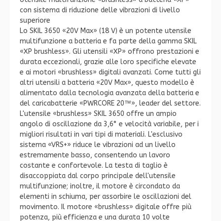
con sistema di riduzione delle vibrazioni di livello
superiore
Lo SKIL 3650 «20V Max» (18 V) è un potente utensile
multifunzione a batteria e fa parte della gamma SKIL
«XP brushless». Gli utensili «XP» offrono prestazioni e
durata eccezionali, grazie alle loro specifiche elevate
e ai motori «brushless» digitali avanzati. Come tutti gli
altri utensili a batteria «20V Max», questo modello è
alimentato dalla tecnologia avanzata della batteria e
del caricabatterie «PWRCORE 20™», leader del settore.
L'utensile «brushless» SKIL 3650 offre un ampio
angolo di oscillazione da 3,6° e velocità variabile, per i
migliori risultati in vari tipi di materiali. L'esclusivo
sistema «VRS+» riduce le vibrazioni ad un livello
estremamente basso, consentendo un lavoro
costante e confortevole. La testa di taglio è
disaccoppiata dal corpo principale dell'utensile
multifunzione; inoltre, il motore è circondato da
elementi in schiuma, per assorbire le oscillazioni del
movimento. Il motore «brushless» digitale offre più
potenza, più efficienza e una durata 10 volte