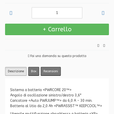
Fai una domanda su questo prodotto
Descrizione
Box
Recensioni
Sistema a batteria «PWRCORE 20™»
Angolo di oscillazione sinistro/destro 3,6°
Caricatore «Auto PWRJUMP™» da 6,0 A - 30 min.
Batteria al litio da 2,0 Ah «PWRASSIST™ KEEPCOOL™»
Utensile multifunzione «brushless» a batteria «XP»