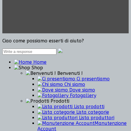
Ciao come possiamo esserti di aiuto?
Home
Shop
Benvenuti !
Ci presentiamo
Chi siamo
Dove siamo
Fotogallery
Prodotti
Lista prodotti
Lista categorie
Lista produttori
Manutenzione
Account