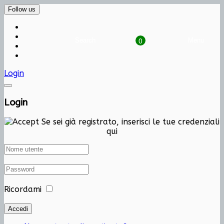
Follow us
0
Search
Cart
Menu
Login
Login
Se sei già registrato, inserisci le tue credenziali
qui
Ricordami
Accedi