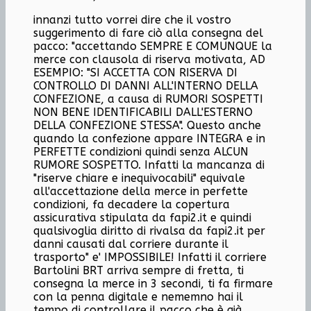
innanzi tutto vorrei dire che il vostro
suggerimento di fare ciò alla consegna del
pacco: "accettando SEMPRE E COMUNQUE la
merce con clausola di riserva motivata, AD
ESEMPIO: "SI ACCETTA CON RISERVA DI
CONTROLLO DI DANNI ALL'INTERNO DELLA
CONFEZIONE, a causa di RUMORI SOSPETTI
NON BENE IDENTIFICABILI DALL'ESTERNO
DELLA CONFEZIONE STESSA". Questo anche
quando la confezione appare INTEGRA e in
PERFETTE condizioni quindi senza ALCUN
RUMORE SOSPETTO. Infatti la mancanza di
"riserve chiare e inequivocabili" equivale
all'accettazione della merce in perfette
condizioni, fa decadere la copertura
assicurativa stipulata da fapi2.it e quindi
qualsivoglia diritto di rivalsa da fapi2.it per
danni causati dal corriere durante il
trasporto" e' IMPOSSIBILE! Infatti il corriere
Bartolini BRT arriva sempre di fretta, ti
consegna la merce in 3 secondi, ti fa firmare
con la penna digitale e nememno hai il
tempo di controllare il pacco che è già