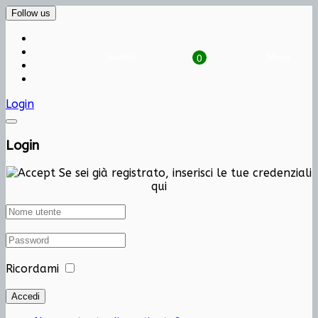
Follow us
0
Search
Cart
Menu
Login
Login
Se sei già registrato, inserisci le tue credenziali
qui
Ricordami
Accedi