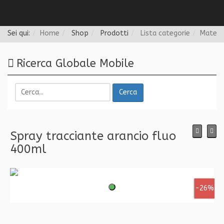
Follow us
Sei qui:
Home
Shop
Prodotti
Lista categorie
Materi
Ricerca Globale Mobile
Cerca
Spray tracciante arancio fluo
400ml
-26%