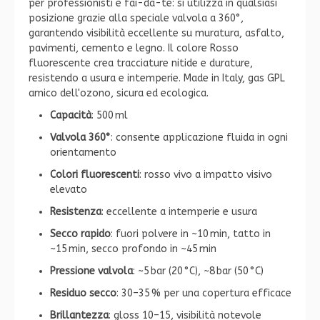
per professionisti e fai-da-te: si utilizza in qualsiasi
posizione grazie alla speciale valvola a 360°,
garantendo visibilità eccellente su muratura, asfalto,
pavimenti, cemento e legno. Il colore Rosso
fluorescente crea tracciature nitide e durature,
resistendo a usura e intemperie. Made in Italy, gas GPL
amico dell'ozono, sicura ed ecologica.
Capacità
: 500 ml
Valvola 360°
: consente applicazione fluida in ogni
orientamento
Colori fluorescenti
: rosso vivo a impatto visivo
elevato
Resistenza
: eccellente a intemperie e usura
Secco rapido
: fuori polvere in ~10 min, tatto in
~15 min, secco profondo in ~45 min
Pressione valvola
: ~5 bar (20 °C), ~8 bar (50 °C)
Residuo secco
: 30–35 % per una copertura efficace
Brillantezza
: gloss 10–15, visibilità notevole