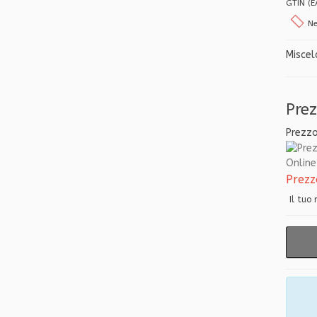
GTIN (
Ne
Miscel
Pre
Prezz
Online 
Prezz
Il tuo