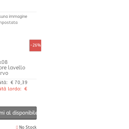
-26%
k08
ore lavello
urvo
ità:
€ 70,39
ità lordo:
€
i al disponibile
No Stock