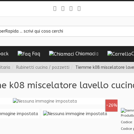
ack
Faq
Chiamaci
C
itaria
Rubinetti cucina / pozzetti
Tiemme k08 miscelatore lavel
 k08 miscelatore lavello cucin
-26%
Produt
Codice:
Codice 