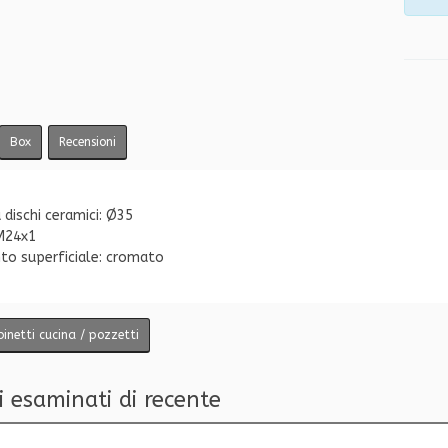
Box
Recensioni
 dischi ceramici: Ø35
M24x1
o superficiale: cromato
inetti cucina / pozzetti
i esaminati di recente