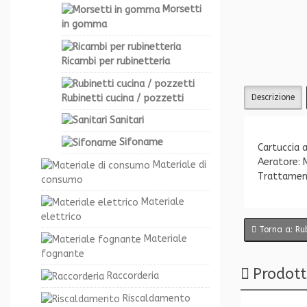
Morsetti
in gomma
Ricambi per rubinetteria
Rubinetti cucina / pozzetti
Descrizione
Sanitari
Sifoname
Cartuccia a
Aeratore: 
Materiale di
Trattament
consumo
Materiale
elettrico
Torna a: Rub
Materiale
fognante
Prodott
Raccorderia
Riscaldamento