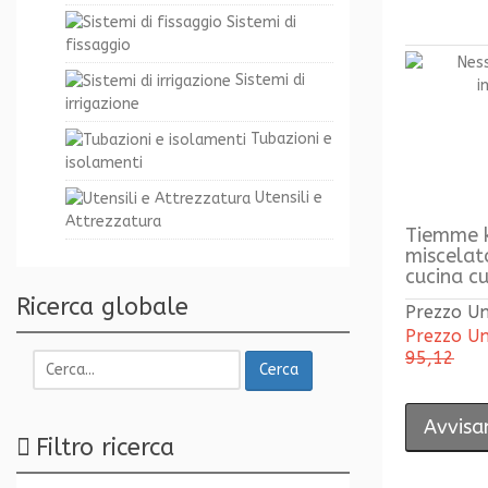
Sistemi di
fissaggio
Sistemi di
irrigazione
Tubazioni e
isolamenti
Utensili e
Attrezzatura
Tiemme 
miscelat
cucina c
Ricerca globale
Prezzo Un
Prezzo Un
95,12
Cerca
Avvisam
Filtro ricerca