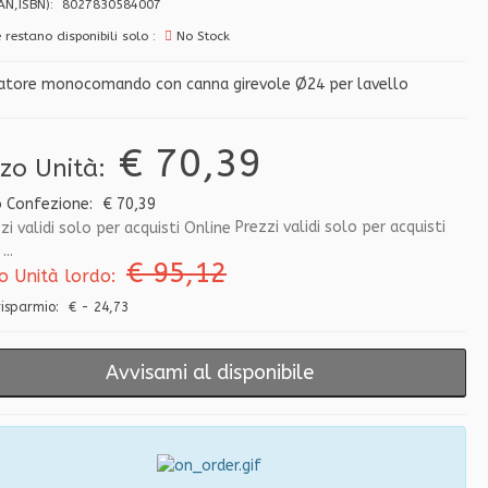
EAN,ISBN): 8027830584007
 restano disponibili solo :
No Stock
atore monocomando con canna girevole Ø24 per lavello
€ 70,39
zzo Unità:
o Confezione:
€ 70,39
Prezzi validi solo per acquisti
...
€ 95,12
o Unità lordo:
 risparmio:
€ - 24,73
Avvisami al disponibile