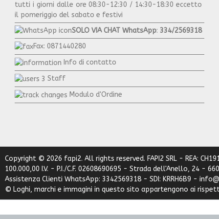
tutti i giorni dalle ore 08:30-12:30 / 14:30-18:30 eccetto
il pomeriggio del sabato e festivi
SOLO VIA CHAT WhatsApp
:
334/2569318
Fax: 0871440280
Info di contatto
Staff
Modulo d'Ordine
Copyright © 2026 fapi2. All rights reserved. FAPI2 SRL - REA: CH19
100.000,00 I.V. - P.I./C.F. 02608690695 - Strada dell'Anello, 24 - 6
Assistenza Clienti WhatsApp: 3342569318 - SDI: KRRH6B9 - info@
© Loghi, marchi e immagini in questo sito appartengono ai rispetti