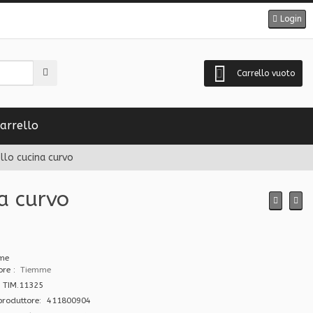
Login
Carrello vuoto
arrello
lo cucina curvo
a curvo
tore
Tiemme
 TIM.11325
produttore: 411800904