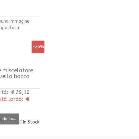
-26%
e miscelatore
avello bocca
ità:
€ 29,10
ità lordo:
€
rodotto…
In Stock