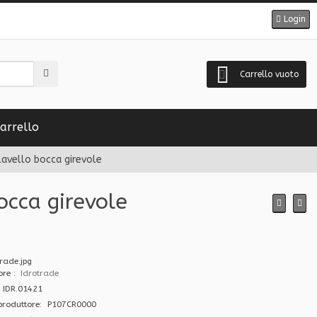
Login
Carrello vuoto
arrello
lavello bocca girevole
occa girevole
tore
Idrotrade
 IDR.01421
produttore: P107CR0000