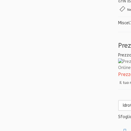
GTIN (
Ne
Miscel.
Pre
Prezz
Online 
Prezz
Il tuo
Sfogli