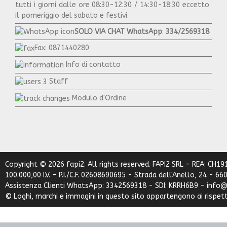
tutti i giorni dalle ore 08:30-12:30 / 14:30-18:30 eccetto
il pomeriggio del sabato e festivi
SOLO VIA CHAT WhatsApp
:
334/2569318
Fax: 0871440280
Info di contatto
Staff
Modulo d'Ordine
Copyright © 2026 fapi2. All rights reserved. FAPI2 SRL - REA: CH19
100.000,00 I.V. - P.I./C.F. 02608690695 - Strada dell'Anello, 24 - 6
Assistenza Clienti WhatsApp: 3342569318 - SDI: KRRH6B9 - info@
© Loghi, marchi e immagini in questo sito appartengono ai rispetti