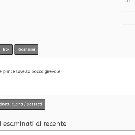
Box
Recensioni
e prince lavello bocca girevole
inetti cucina / pozzetti
i esaminati di recente