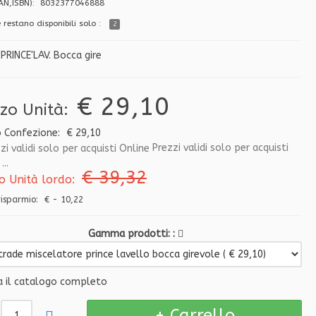
EAN,ISBN): 8032377046888
 restano disponibili solo :
2
'PRINCE'LAV. Bocca gire
€ 29,10
zzo Unità:
o Confezione:
€ 29,10
Prezzi validi solo per acquisti
...
€ 39,32
o Unità lordo:
 risparmio:
€ - 10,22
Gamma prodotti:
a il catalogo completo