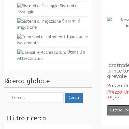
Sistemi di
fissaggio
Sistemi di
irrigazione
Tubazioni e
isolamenti
Utensili e
Attrezzatura
Idrotrad
prince l
girevole
Ricerca globale
Prezzo Un
Prezzo Un
39,32
Cerca
Dettagli p
Filtro ricerca