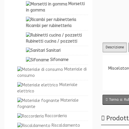
Morsetti
in gomma
Ricambi per rubinetteria
Rubinetti cucina / pozzetti
Descrizione
Sanitari
Sifoname
Miscelator
Materiale di
consumo
Materiale
elettrico
Torna a: Rub
Materiale
fognante
Raccorderia
Prodott
Riscaldamento