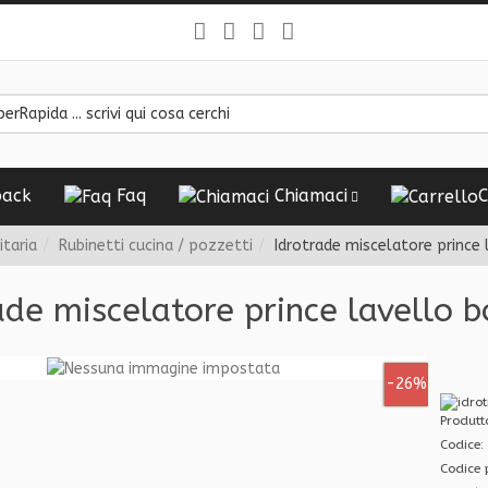
ack
Faq
Chiamaci
C
itaria
Rubinetti cucina / pozzetti
Idrotrade miscelatore prince 
ade miscelatore prince lavello b
-26%
Produt
Codice:
Codice 