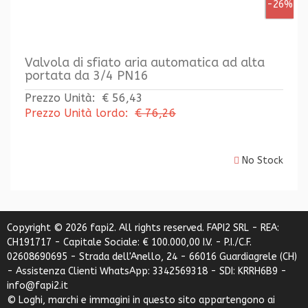
-26%
Valvola di sfiato aria automatica ad alta
portata da 3/4 PN16
Prezzo Unità:
€ 56,43
Prezzo Unità lordo:
€ 76,26
No Stock
Copyright © 2026 fapi2. All rights reserved. FAPI2 SRL - REA:
CH191717 - Capitale Sociale: € 100.000,00 I.V. - P.I./C.F.
02608690695 - Strada dell'Anello, 24 - 66016 Guardiagrele (CH)
- Assistenza Clienti WhatsApp: 3342569318 - SDI: KRRH6B9 -
info@fapi2.it
© Loghi, marchi e immagini in questo sito appartengono ai