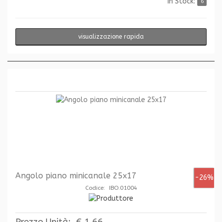
In Stock:
6
visualizzazione rapida
Angolo piano minicanale 25x17
-26%
Codice: IBO.01004
Prezzo Unità:
€ 1,66