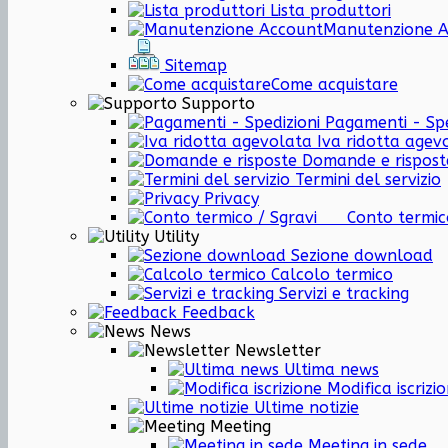
Lista produttori
Manutenzione 
Sitemap
Come acquistare
Supporto
Pagamenti - Spe
Iva ridotta agev
Domande e rispost
Termini del servizio
Privacy
Conto termi
Utility
Sezione download
Calcolo termico
Servizi e tracking
Feedback
News
Newsletter
Ultima news
Modifica iscrizi
Ultime notizie
Meeting
Meeting in sede