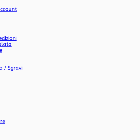
Account
dizioni
olata
e
co / Sgravi
one