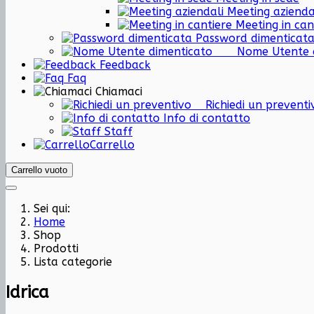
Meeting azienda
Meeting in can
Password dimenticat
Nome Utent
Feedback
Faq
Chiamaci
Richiedi un preven
Info di contatto
Staff
Carrello
Carrello vuoto
Sei qui:
Home
Shop
Prodotti
Lista categorie
Idrica