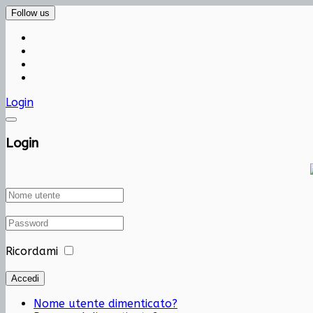
Follow us
Login
Login
Ricordami
Accedi
Nome utente dimenticato?