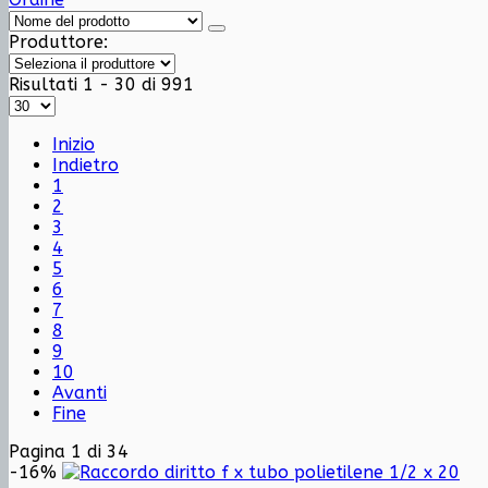
Produttore:
Risultati 1 - 30 di 991
Inizio
Indietro
1
2
3
4
5
6
7
8
9
10
Avanti
Fine
Pagina 1 di 34
-16%