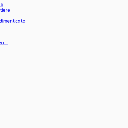
li
tiere
a
e dimenticato
tivo