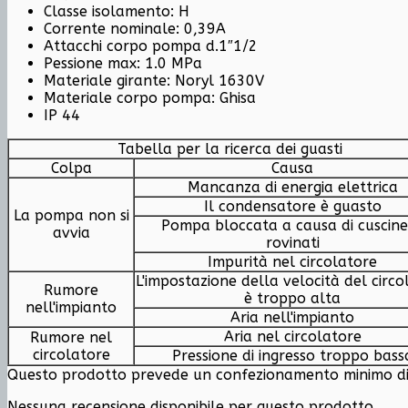
Classe isolamento: H
Corrente nominale: 0,39A
Attacchi corpo pompa d.1″1/2
Pessione max: 1.0 MPa
Materiale girante: Noryl 1630V
Materiale corpo pompa: Ghisa
IP 44
Tabella per la ricerca dei guasti
Colpa
Causa
Mancanza di energia elettrica
Il condensatore è guasto
La pompa non si
Pompa bloccata a causa di cuscine
avvia
rovinati
Impurità nel circolatore
L'impostazione della velocità del circo
Rumore
è troppo alta
nell'impianto
Aria nell'impianto
Aria nel circolatore
Rumore nel
circolatore
Pressione di ingresso troppo bass
Questo prodotto prevede un confezionamento minimo di u
Nessuna recensione disponibile per questo prodotto.