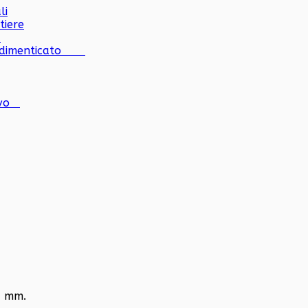
li
tiere
a
e dimenticato
tivo
0 mm.