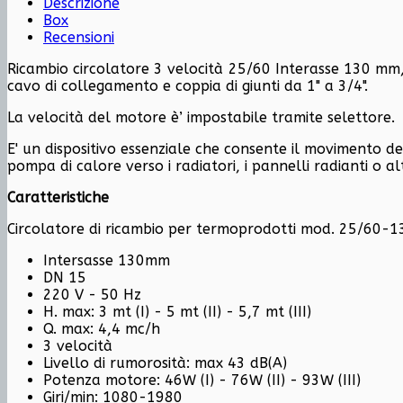
Descrizione
Box
Recensioni
Ricambio circolatore 3 velocità 25/60 Interasse 130 mm, p
cavo di collegamento e coppia di giunti da 1" a 3/4".
La velocità del motore è’ impostabile tramite selettore.
E' un dispositivo essenziale che consente il movimento de
pompa di calore verso i radiatori, i pannelli radianti o al
Caratteristiche
Circolatore di ricambio per termoprodotti mod. 25/60-1
Intersasse 130mm
DN 15
220 V - 50 Hz
H. max: 3 mt (I) - 5 mt (II) - 5,7 mt (III)
Q. max: 4,4 mc/h
3 velocità
Livello di rumorosità: max 43 dB(A)
Potenza motore: 46W (I) - 76W (II) - 93W (III)
Giri/min: 1080-1980