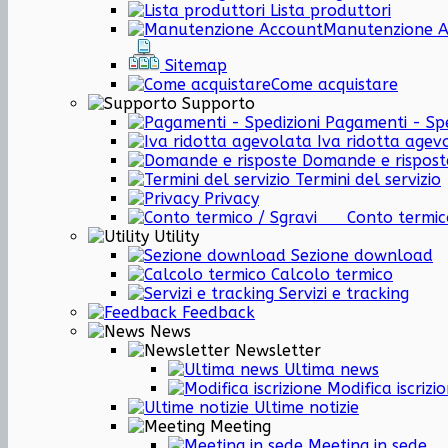
Lista produttori
Manutenzione 
Sitemap
Come acquistare
Supporto
Pagamenti - Spe
Iva ridotta agev
Domande e rispost
Termini del servizio
Privacy
Conto termi
Utility
Sezione download
Calcolo termico
Servizi e tracking
Feedback
News
Newsletter
Ultima news
Modifica iscrizi
Ultime notizie
Meeting
Meeting in sede