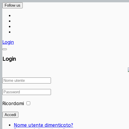
Follow us
Login
Login
Ricordami
Accedi
Nome utente dimenticato?