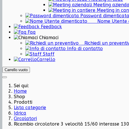
Meeting azienda
Meeting in can
Password dimenticat
Nome Utent
Feedback
Faq
Chiamaci
Richiedi un preven
Info di contatto
Staff
Carrello
Carrello vuoto
Sei qui:
Home
Shop
Prodotti
Lista categorie
Idrica
Circolatori
Ricambio circolatore 3 velocità 15/60 interasse 13