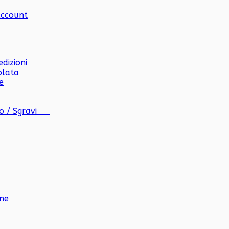
Account
dizioni
olata
e
co / Sgravi
one