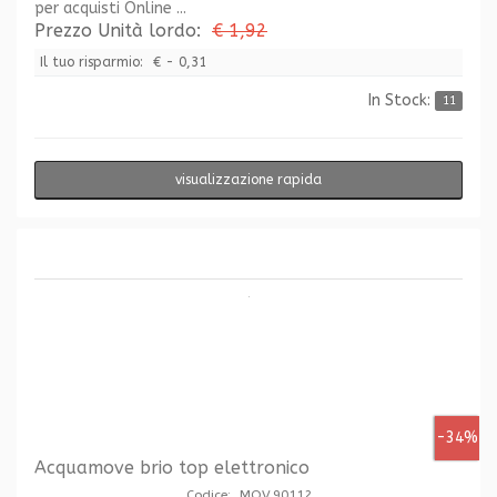
per acquisti Online ...
Prezzo Unità lordo:
€ 1,92
Il tuo risparmio:
€ - 0,31
In Stock:
11
visualizzazione rapida
-34%
Acquamove brio top elettronico
Codice: MOV.90112