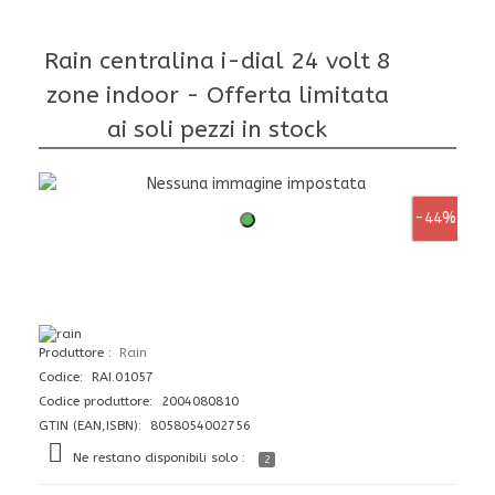
Rain centralina i-dial 24 volt 8
zone indoor - Offerta limitata
ai soli pezzi in stock
-44%
Produttore
Rain
Codice: RAI.01057
Codice produttore: 2004080810
GTIN (EAN,ISBN): 8058054002756
Ne restano disponibili solo :
2