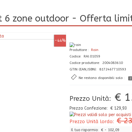
t 6 zone outdoor - Offerta limit
-44%
Produttore
Rain
Codice: RAI.01059
Codice produttore: 2004083610
GTIN (EAN,ISBN): 8172467710593
Ne restano disponibili solo :
2
€ 1
Prezzo Unità:
Prezzo Confezione:
€ 129,93
€ 2
Prezzo Unità lordo:
Il tuo risparmio:
€ - 102,09