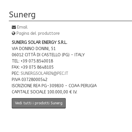
Sunerg
Email
Pagina del produttore
SUNERG SOLAR ENERGY S.R.L.
VIA DONINO DONINI, 51
06012 CITTÀ DI CASTELLO (PG) - ITALY
TEL: +39 075.8540018
FAX: +39 075 8648105
PEC:
SUNERGSOLAREN@PEC.IT
P.IVA 03728000542
ISCRIZIONE REA PG-309830 - CCIAA PERUGIA
CAPITALE SOCIALE 100.000,00 € I.V.
Vedi tutti i prodotti Sunerg