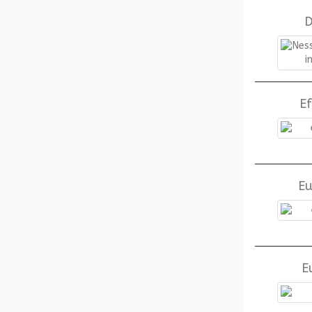
D
Ef
E
E