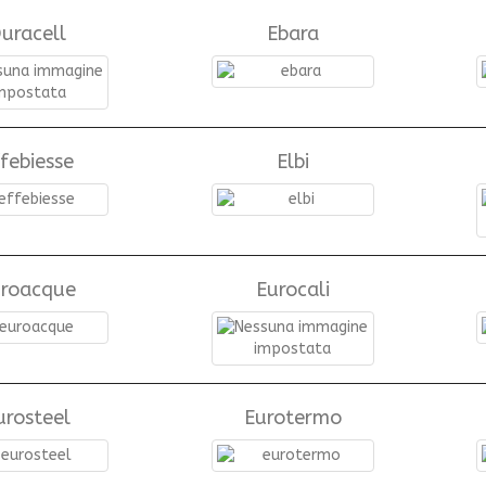
uracell
Ebara
febiesse
Elbi
uroacque
Eurocali
urosteel
Eurotermo