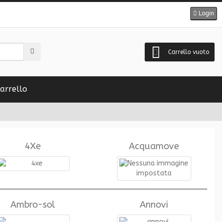
Login
Carrello vuoto
arrello
4Xe
Acquamove
Ambro-sol
Annovi