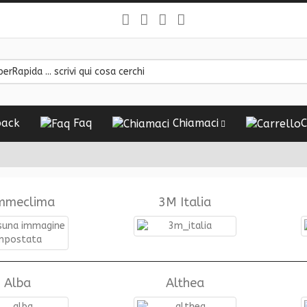
ack
Faq
Chiamaci
C
mmeclima
3M Italia
Alba
Althea