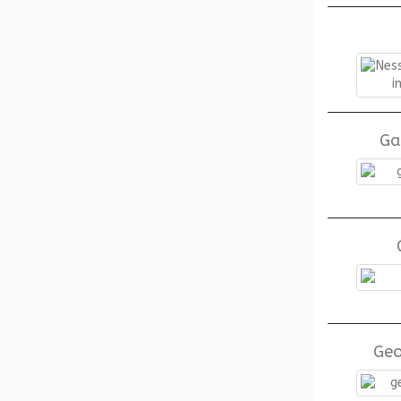
Ga
Geo