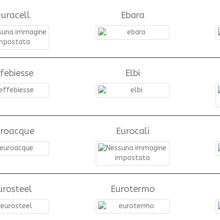
uracell
Ebara
febiesse
Elbi
uroacque
Eurocali
urosteel
Eurotermo