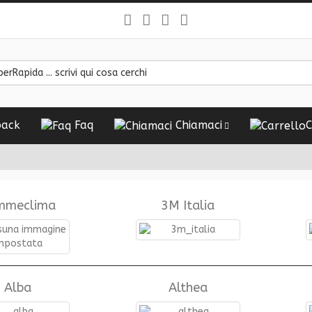
ack
Faq
Chiamaci
C
mmeclima
3M Italia
Alba
Althea