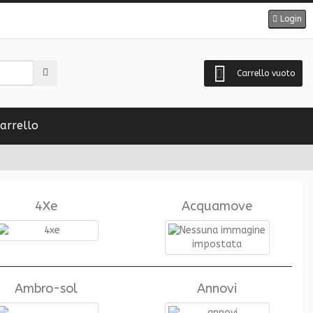
Login
Carrello vuoto
arrello
4Xe
Acquamove
Ambro-sol
Annovi