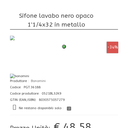
Sifone lavabo nero opaco
1'1/4x32 in metallo
-34%
Produttore
Bonomini
Codice: PGT.36188
Codice produttore: 0521BL32K9
GTIN (EAN,ISBN): 8030575057279
Ne restano disponibili solo :
2
€ 48,58