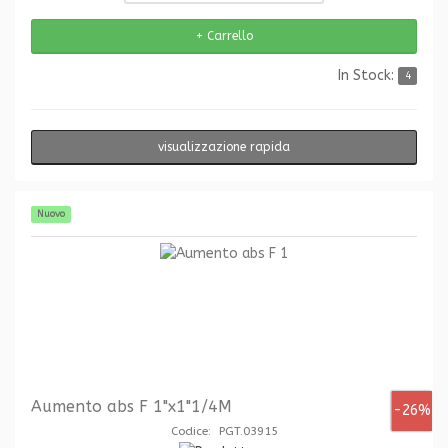
In Stock:
4
visualizzazione rapida
Nuovo
Aumento abs F 1"x1"1/4M
-26%
Codice: PGT.03915