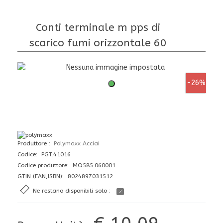
Conti terminale m pps di
scarico fumi orizzontale 60
-26%
Produttore
Polymaxx Acciai
Codice: PGT.41016
Codice produttore: MQ585.060001
GTIN (EAN,ISBN): 8024897031512
Ne restano disponibili solo :
2