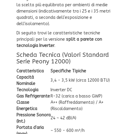
la scelta più equilibrata per ambienti di medie
dimensioni (indicativamente tra i 25 e i 35 metri
quadrati, a seconda dell'esposizione e
dell'isolamento).
Di seguito trovi le caratteristiche tecniche
principali per la versione
split a parete con
tecnologia Inverter
.
Scheda Tecnica (Valori Standard
Serie Peony 12000)
Caratteristica
Specifiche Tipiche
Capacità
3,4 - 3,5 kW (circa 12000 BTU)
Nominale
Tecnologia
Inverter DC
Gas Refrigerante
R-32 (carica a basso GWP)
Classe
A++ (Raffreddamento) / A+
Energetica
(Riscaldamento)
Pressione Sonora
24 ~ 42 dB(A)
(Int.)
Portata d'aria
~ 550 - 600 m³/h
(max)